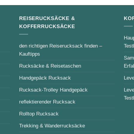
REISERUCKSÄCKE &
KO
KOFFERRUCKSÄCKE
Haup
den richtigen Reiserucksack finden –
Test
Kauftipps
Sams
Rucksäcke & Reisetaschen
Erfa
Handgepäck Rucksack
Leve
Rucksack-Trolley Handgepäck
Leve
Test
reflektierender Rucksack
Rolltop Rucksack
Trekking & Wanderrucksäcke