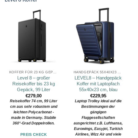
KOFFER FÜR 23 KG GEPÄCK
HANDGEPÄCK 55X40X23 CM
Level 8 – großer
LEVEL8 – Handgepäck
Reisekoffer bis 23 kg
Koffer mit Laptopfach
Gepäck, 99 Liter
55x40x23 cm, blau
€
279,00
€
229,95
Reisekoffer 74 cm, 99 Liter
Laptop Trolley ideal auf die
cm aus sehr robustem und
Bestimmungen der
leichten Polycarbonat -
gängigen
made in Germany. S
tabile
Fluggesellschaften
360°-Grad Doppelrollen.
ausgerichtet z.B. Lufthansa,
Eurowings, Easyjet, Turkish
Airlines, Wizz Air und viele
PREIS CHECK