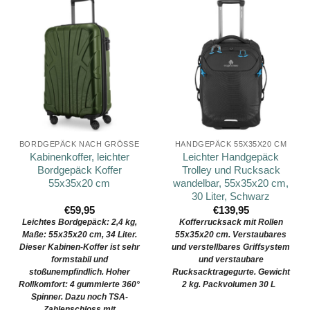
BORDGEPÄCK NACH GRÖSSE
HANDGEPÄCK 55X35X20 CM
Kabinenkoffer, leichter
Leichter Handgepäck
Bordgepäck Koffer
Trolley und Rucksack
55x35x20 cm
wandelbar, 55x35x20 cm,
30 Liter, Schwarz
€
59,95
€
139,95
Leichtes Bordgepäck: 2,4 kg,
Kofferrucksack mit Rollen
Maße: 55x35x20 cm, 34 Liter.
55x35x20 cm.
Verstaubares
Dieser Kabinen-Koffer ist sehr
und verstellbares Griffsystem
formstabil und
und verstaubare
stoßunempfindlich. Hoher
Rucksacktragegurte. Gewicht
Rollkomfort: 4 gummierte 360°
2 kg. Packvolumen 30 L
Spinner. Dazu noch TSA-
Zahlenschloss mit