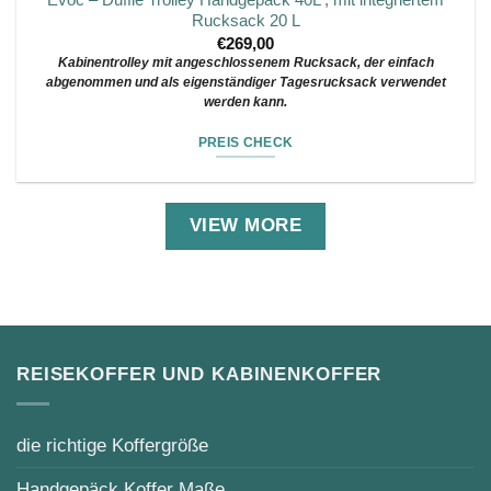
Evoc – Duffle Trolley Handgepäck 40L , mit integriertem
Rucksack 20 L
€
269,00
Kabinentrolley mit angeschlossenem Rucksack, der einfach
abgenommen und als eigenständiger Tagesrucksack verwendet
werden kann.
PREIS CHECK
VIEW MORE
REISEKOFFER UND KABINENKOFFER
die richtige Koffergröße
Handgepäck Koffer Maße