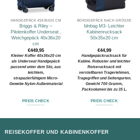
HANDGEPÄCK 45X36X20 CM
BORDGEPÄCK NACH GRÖSSE
Briggs & Riley –
blnbag M3- Leichter
Pilotenkoffer Underseat ,
Kabinenrucksack
Weichgepäck 40x36x20
50x35x20 cm
cm
€
449,95
€
44,99
Kleiner Koffer 40x36x20 cm
Handgepäckrucksack für
als Underseat Handgepäck
Kabine. Robuster und leichter
passend unter dem Sitz, aus
Reiserucksack mit
leichtem,
verstellbaren Trageriehmen,
strapazierfähigem Micro-
Tragegriffen und Seitengurten.
Gewebe Nylon-Außenmaterial
Gewicht 700 Gramm,
Packvolumen bis zu 35 L.
PREIS CHECK
PREIS CHECK
REISEKOFFER UND KABINENKOFFER