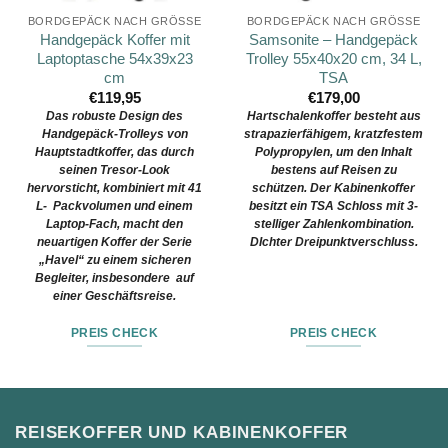
BORDGEPÄCK NACH GRÖSSE
BORDGEPÄCK NACH GRÖSSE
Handgepäck Koffer mit
Samsonite – Handgepäck
Laptoptasche 54x39x23
Trolley 55x40x20 cm, 34 L,
cm
TSA
€
119,95
€
179,00
Das robuste Design des
Hartschalenkoffer besteht aus
Handgepäck-Trolleys von
strapazierfähigem, kratzfestem
Hauptstadtkoffer, das durch
Polypropylen, um den Inhalt
seinen Tresor-Look
bestens auf Reisen zu
hervorsticht, kombiniert mit 41
schützen. Der Kabinenkoffer
L- Packvolumen und einem
besitzt ein TSA Schloss mit 3-
Laptop-Fach, macht den
stelliger Zahlenkombination.
neuartigen Koffer der Serie
DIchter Dreipunktverschluss.
„Havel“ zu einem sicheren
Begleiter, insbesondere auf
einer Geschäftsreise.
PREIS CHECK
PREIS CHECK
REISEKOFFER UND KABINENKOFFER