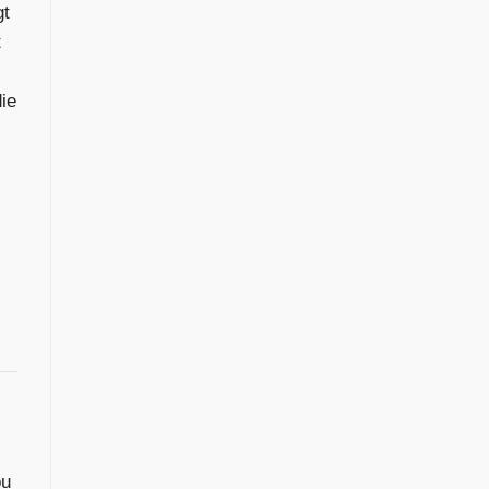
gt
t
ie
ou