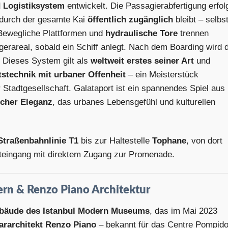
d Logistiksystem
entwickelt. Die Passagierabfertigung erfol
durch der gesamte Kai
öffentlich zugänglich
bleibt – selbs
 Bewegliche Plattformen und
hydraulische Tore
trennen
rareal, sobald ein Schiff anlegt. Nach dem Boarding wird d
. Dieses System gilt als
weltweit erstes seiner Art
und
stechnik mit urbaner Offenheit
– ein Meisterstück
r Stadtgesellschaft. Galataport ist ein spannendes Spiel aus
scher Eleganz
, das urbanes Lebensgefühl und kulturellen
Straßenbahnlinie T1
bis zur Haltestelle
Tophane
, von dort
pteingang mit direktem Zugang zur Promenade.
ern & Renzo Piano Architektur
bäude des Istanbul Modern Museums
, das im Mai 2023
ararchitekt Renzo Piano
– bekannt für das Centre Pompid