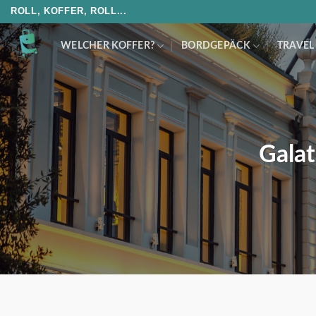
Skip
ROLL, KOFFER, ROLL...
to
content
WELCHER KOFFER?
BORDGEPÄCK
TRAVEL
Galat