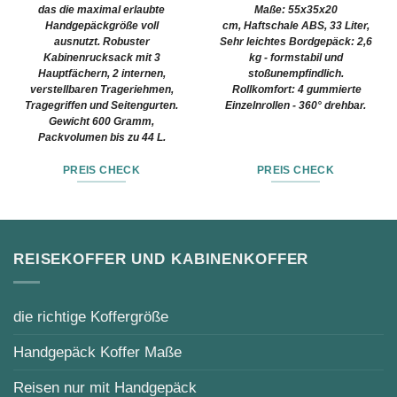
das die maximal erlaubte
Maße: 55x35x20
Handgepäckgröße voll
cm, Haftschale ABS, 33 Liter,
ausnutzt. Robuster
Sehr leichtes Bordgepäck: 2,6
Kabinenrucksack mit 3
kg - formstabil und
Hauptfächern, 2 internen,
stoßunempfindlich.
verstellbaren Trageriehmen,
Rollkomfort: 4 gummierte
Tragegriffen und Seitengurten.
Einzelnrollen - 360° drehbar.
Gewicht 600 Gramm,
Packvolumen bis zu 44 L.
PREIS CHECK
PREIS CHECK
REISEKOFFER UND KABINENKOFFER
die richtige Koffergröße
Handgepäck Koffer Maße
Reisen nur mit Handgepäck